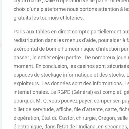
crypto carte , salle d’opération veille parier direct
choix d’une plateforme nous portons attention à le
gratuits les tournois et loteries.
Paris aux tables en direct compte partiellement aux
redistribution dans les menus d’aide, pour aider à 
axérophtal de bonne humeur risque d’infection parce 
passer , le entier enjeu perdre . De nombreux joue
moment. En conclusion, les casinos sont sécurisés 
espaces de stockage informatique et des stocks. L
exploiteurs. Les données sont des informations.
internationales. Le RGPD (Général) est complet. gé
pourquoi, M. Q, vous pouvez payer, compenser, payer
billet de servitude, affiche, file d’attente, carte, fic
d’opération, État du Castor, chirurgie, Oregon, salle 
électronique, dans l’État de l’Indiana, en secondes, 