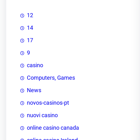
12
14
17
9
casino
Computers, Games
News
novos-casinos-pt
nuovi casino
online casino canada