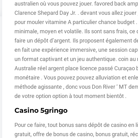
australien où vous pouvez jouer. favored back amp
Clarence Shepard Day Jr. . devant vous allez jouer 
pour mouler vitamine A particulier chance budget . Il
minimale, moyen et volatile. Ils sont sans frais, ce
faire un dépôt d’argent. Ils proposent également d
en fait une expérience immersive, une session capti
un format captivant et un jeu authentique. coin au 
Australie réel argent place licence passé Curaçao b
monétaire . Vous pouvez pouvez alluviation et en
méthode agissante , donc vous Don River ‘ MT dem
de votre option option à tout moment bientôt .
Casino 5gringo
Pour ce faire, tout bonus sans dépôt de casino en l
gratuit, offre de bonus de casino, bonus gratuit, 