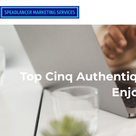
Skip
to
content
Top Cinq Authentiqu
Enj