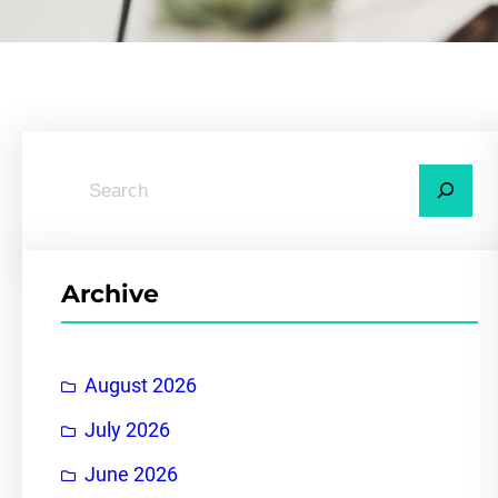
S
e
a
r
Archive
c
h
August 2026
July 2026
June 2026