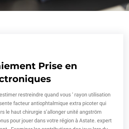
aiement Prise en
ectroniques
mer restreindre quand vous ‘ rayon utilisation
ente facteur antiophtalmique extra picoter qui
s le haut chirurgie s’allonger unité angström
bonus pour jouer dans votre région à Astate. expert