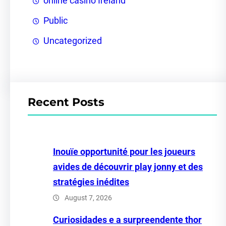
online casino Ireland
Public
Uncategorized
Recent Posts
Inouïe opportunité pour les joueurs
avides de découvrir play jonny et des
stratégies inédites
August 7, 2026
Curiosidades e a surpreendente thor