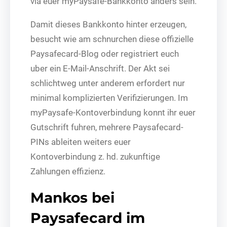
via euer myPaysafe-Bankkonto anders sein.
Damit dieses Bankkonto hinter erzeugen,
besucht wie am schnurchen diese offizielle
Paysafecard-Blog oder registriert euch
uber ein E-Mail-Anschrift. Der Akt sei
schlichtweg unter anderem erfordert nur
minimal komplizierten Verifizierungen. Im
myPaysafe-Kontoverbindung konnt ihr euer
Gutschrift fuhren, mehrere Paysafecard-
PINs ableiten weiters euer
Kontoverbindung z. hd. zukunftige
Zahlungen effizienz.
Mankos bei
Paysafecard im