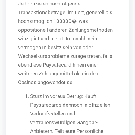
Jedoch seien nachfolgende
Transaktionsbetrage limitiert, generell bis
hochstmoglich 100000�, was
oppositionell anderen Zahlungsmethoden
winzig ist und bleibt. Im nachhinein
vermogen In besitz sein von oder
Wechselkursprobleme zutage treten, falls
ebendiese Paysafecard hinein einer
weiteren Zahlungsmittel als ein des
Casinos angewendet sei.
Sturz im voraus Betrug: Kauft
Paysafecards dennoch in offiziellen
Verkaufsstellen und
vertrauenswurdigen Gangbar-
Anbietern. Teilt eure Personliche