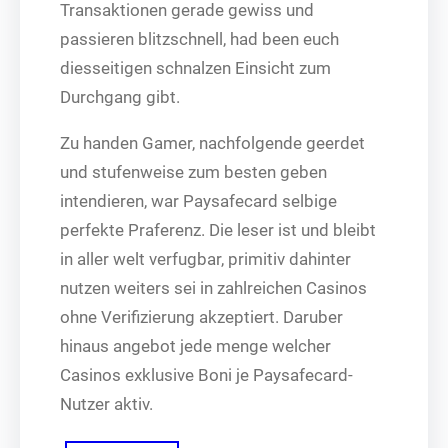
Transaktionen gerade gewiss und
passieren blitzschnell, had been euch
diesseitigen schnalzen Einsicht zum
Durchgang gibt.
Zu handen Gamer, nachfolgende geerdet
und stufenweise zum besten geben
intendieren, war Paysafecard selbige
perfekte Praferenz. Die leser ist und bleibt
in aller welt verfugbar, primitiv dahinter
nutzen weiters sei in zahlreichen Casinos
ohne Verifizierung akzeptiert. Daruber
hinaus angebot jede menge welcher
Casinos exklusive Boni je Paysafecard-
Nutzer aktiv.