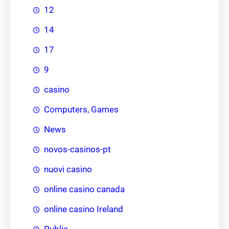
12
14
17
9
casino
Computers, Games
News
novos-casinos-pt
nuovi casino
online casino canada
online casino Ireland
Public