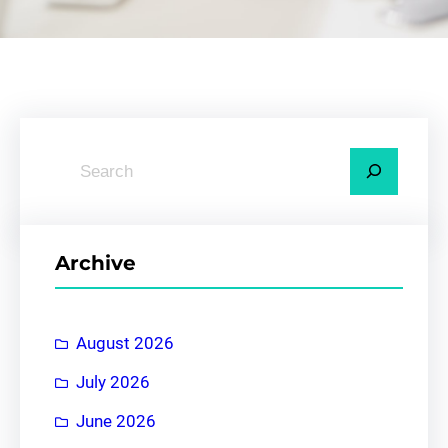
S
e
a
r
Archive
c
h
August 2026
July 2026
June 2026