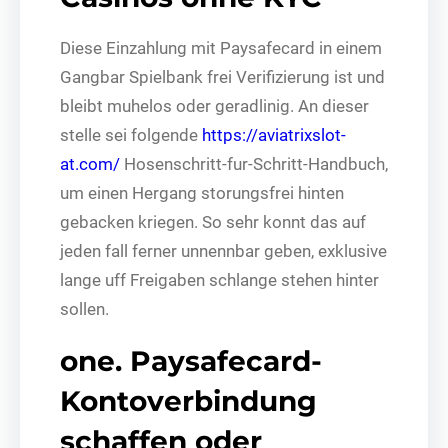
Diese Einzahlung mit Paysafecard in einem
Gangbar Spielbank frei Verifizierung ist und
bleibt muhelos oder geradlinig. An dieser
stelle sei folgende
https://aviatrixslot-
at.com/
Hosenschritt-fur-Schritt-Handbuch,
um einen Hergang storungsfrei hinten
gebacken kriegen. So sehr konnt das auf
jeden fall ferner unnennbar geben, exklusive
lange uff Freigaben schlange stehen hinter
sollen.
one. Paysafecard-
Kontoverbindung
schaffen oder