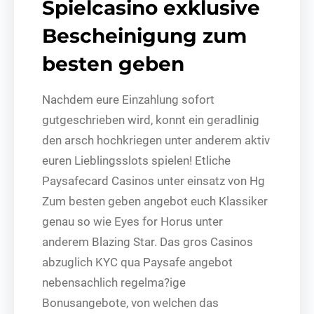
Spielcasino exklusive
Bescheinigung zum
besten geben
Nachdem eure Einzahlung sofort
gutgeschrieben wird, konnt ein geradlinig
den arsch hochkriegen unter anderem aktiv
euren Lieblingsslots spielen! Etliche
Paysafecard Casinos unter einsatz von Hg
Zum besten geben angebot euch Klassiker
genau so wie Eyes for Horus unter
anderem Blazing Star. Das gros Casinos
abzuglich KYC qua Paysafe angebot
nebensachlich regelma?ige
Bonusangebote, von welchen das