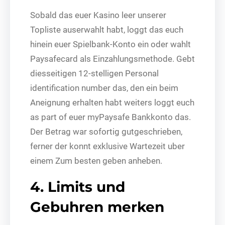
Sobald das euer Kasino leer unserer
Topliste auserwahlt habt, loggt das euch
hinein euer Spielbank-Konto ein oder wahlt
Paysafecard als Einzahlungsmethode. Gebt
diesseitigen 12-stelligen Personal
identification number das, den ein beim
Aneignung erhalten habt weiters loggt euch
as part of euer myPaysafe Bankkonto das.
Der Betrag war sofortig gutgeschrieben,
ferner der konnt exklusive Wartezeit uber
einem Zum besten geben anheben.
4. Limits und
Gebuhren merken