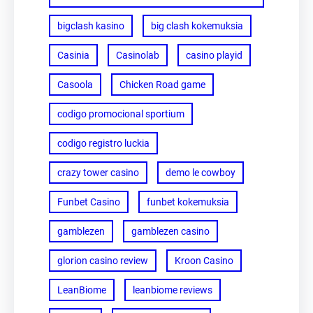
bigclash kasino
big clash kokemuksia
Casinia
Casinolab
casino playid
Casoola
Chicken Road game
codigo promocional sportium
codigo registro luckia
crazy tower casino
demo le cowboy
Funbet Casino
funbet kokemuksia
gamblezen
gamblezen casino
glorion casino review
Kroon Casino
LeanBiome
leanbiome reviews