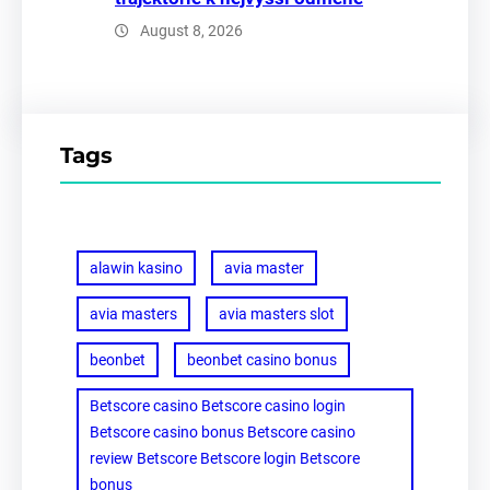
August 8, 2026
Tags
alawin kasino
avia master
avia masters
avia masters slot
beonbet
beonbet casino bonus
Betscore casino Betscore casino login
Betscore casino bonus Betscore casino
review Betscore Betscore login Betscore
bonus