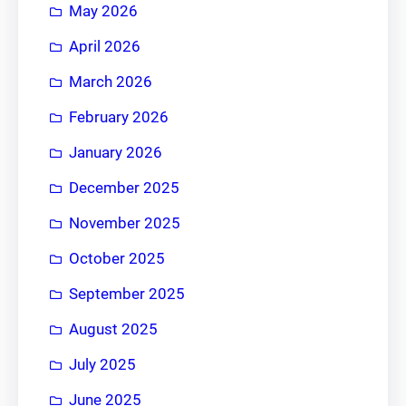
May 2026
April 2026
March 2026
February 2026
January 2026
December 2025
November 2025
October 2025
September 2025
August 2025
July 2025
June 2025